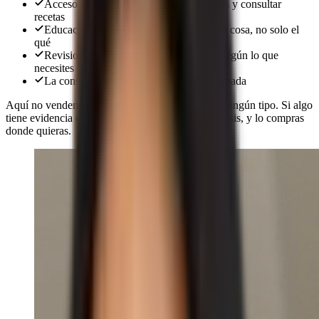
Acceso a nuestra app para cambiar platos y consultar
recetas
Educación nutricional: el porqué de cada cosa, no solo el
qué
Revisiones cada tres semanas o al mes, según lo que
necesites
La consulta, en Tarancón o por videollamada
Aquí no vendemos suplementos ni productos de ningún tipo. Si algo
tiene evidencia detrás te decimos cuál y en qué dosis, y lo compras
donde quieras.