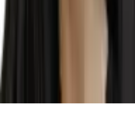
WhatsApp
clinicafalero@gmail.com
clinicafalero
©
2026
Clínica Falero