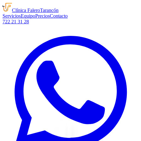
Clínica
Falero
Tarancón
Servicios
Equipo
Precios
Contacto
722 21 31 28