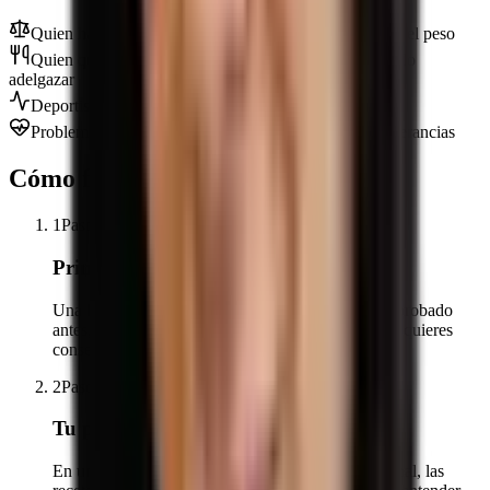
Quien ha hecho dietas toda la vida y siempre recupera el peso
Quien quiere mejorar su relación con la comida, no solo
adelgazar
Deportistas que quieren rendir y recuperar mejor
Problemas digestivos: hinchazón, colon irritable, intolerancias
Cómo funciona
1
Paso
1
Primera entrevista
Una hora para entender de dónde vienes: qué has probado
antes, cómo son tus días, qué te gusta comer y qué quieres
conseguir.
2
Paso
2
Tu planificación
En un máximo de cuatro días tienes el menú semanal, las