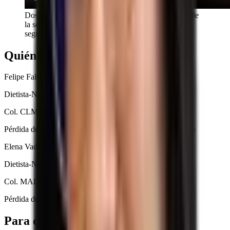
Dos minutos enseñando la app por dentro: el menú de
la semana, las recetas, la lista de la compra y el
seguimiento.
Quién te va a atender
Felipe Falero
Dietista-Nutricionista
Col. CLM00203
Pérdida de peso, nutrición deportiva y patologías digestivas
Elena Vadillo
Dietista-Nutricionista
Col. MAD01621
Pérdida de peso y aprender a comer
Para quién es