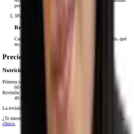
recetas y la lista de la compra, con el material para entender
por qué está hecho así.
3
Paso
3
Revisiones
Cada tres semanas o al mes. Vemos qué ha funcionado, qué
no, y se ajusta. El plan cambia contigo.
Precios
Nutrición
Primera consulta
60 €
Revisión
40 €
La revisión se hace cada tres semanas o al mes, según el caso.
¿Te interesa más de un servicio?
Aquí están todas las tarifas de la
clínica
.