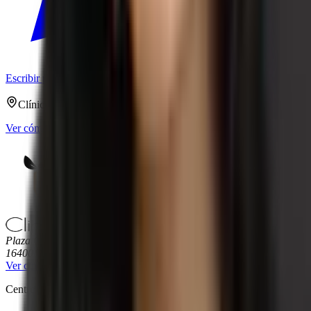
Escribir por WhatsApp
722 21 31 28
Clínica Falero
·
Plaza Castilla-La Mancha, 8
,
Tarancón
(
Cuenca
)
Ver cómo llegar
Plaza Castilla-La Mancha, 8
16400
Tarancón
,
Cuenca
Ver cómo llegar
Centro sanitario nº
1607335
del
RCSES-CLM