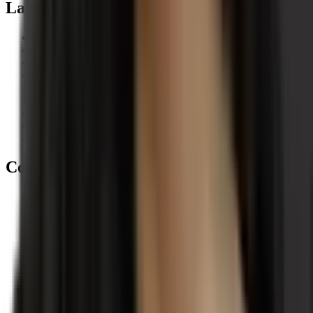
La clínica
Servicios
Equipo
Precios
Contacto
Nutrición
Fisioterapia
Entrenamiento personal
Pilates
Aviso legal y privacidad
Contacto
722 21 31 28